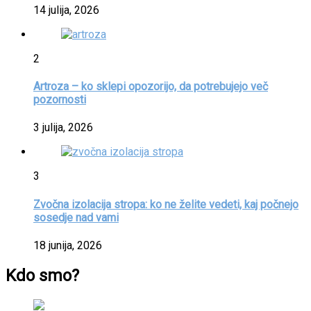
14 julija, 2026
2
Artroza – ko sklepi opozorijo, da potrebujejo več
pozornosti
3 julija, 2026
3
Zvočna izolacija stropa: ko ne želite vedeti, kaj počnejo
sosedje nad vami
18 junija, 2026
Kdo smo?