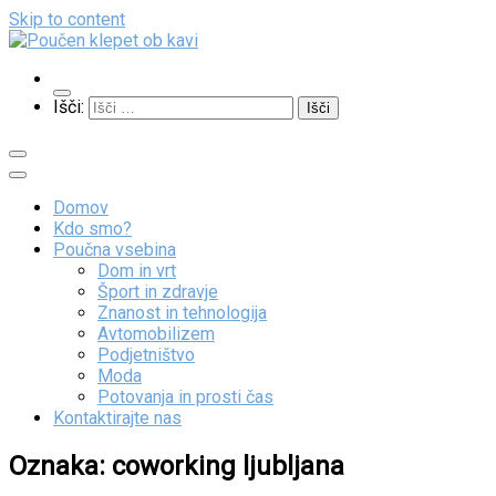
Skip to content
Poučen klepet ob kavi
Veliko zanimivih vsebin
Išči:
Domov
Kdo smo?
Poučna vsebina
Dom in vrt
Šport in zdravje
Znanost in tehnologija
Avtomobilizem
Podjetništvo
Moda
Potovanja in prosti čas
Kontaktirajte nas
Oznaka:
coworking ljubljana