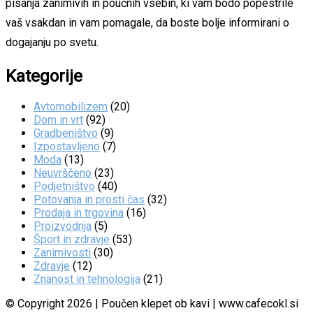
pisanja zanimivih in poučnih vsebin, ki vam bodo popestrile
vaš vsakdan in vam pomagale, da boste bolje informirani o
dogajanju po svetu.
Kategorije
Avtomobilizem
(20)
Dom in vrt
(92)
Gradbeništvo
(9)
Izpostavljeno
(7)
Moda
(13)
Neuvrščeno
(23)
Podjetništvo
(40)
Potovanja in prosti čas
(32)
Prodaja in trgovina
(16)
Proizvodnja
(5)
Šport in zdravje
(53)
Zanimivosti
(30)
Zdravje
(12)
Znanost in tehnologija
(21)
© Copyright 2026 | Poučen klepet ob kavi | www.cafecokl.si