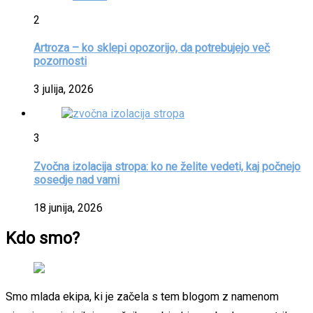
2
Artroza – ko sklepi opozorijo, da potrebujejo več
pozornosti
3 julija, 2026
3
Zvočna izolacija stropa: ko ne želite vedeti, kaj počnejo
sosedje nad vami
18 junija, 2026
Kdo smo?
Smo mlada ekipa, ki je začela s tem blogom z namenom