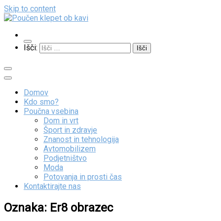
Skip to content
Poučen klepet ob kavi
Veliko zanimivih vsebin
Išči:
Domov
Kdo smo?
Poučna vsebina
Dom in vrt
Šport in zdravje
Znanost in tehnologija
Avtomobilizem
Podjetništvo
Moda
Potovanja in prosti čas
Kontaktirajte nas
Oznaka:
Er8 obrazec