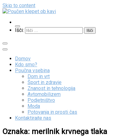
Skip to content
Poučen klepet ob kavi
Veliko zanimivih vsebin
Išči:
Domov
Kdo smo?
Poučna vsebina
Dom in vrt
Šport in zdravje
Znanost in tehnologija
Avtomobilizem
Podjetništvo
Moda
Potovanja in prosti čas
Kontaktirajte nas
Oznaka:
merilnik krvnega tlaka