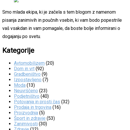
Smo mlada ekipa, ki je začela s tem blogom z namenom
pisanja zanimivih in poučnih vsebin, ki vam bodo popestrile
vaš vsakdan in vam pomagale, da boste bolje informirani o
dogajanju po svetu.
Kategorije
Avtomobilizem
(20)
Dom in vrt
(92)
Gradbeništvo
(9)
Izpostavljeno
(7)
Moda
(13)
Neuvrščeno
(23)
Podjetništvo
(40)
Potovanja in prosti čas
(32)
Prodaja in trgovina
(16)
Proizvodnja
(5)
Šport in zdravje
(53)
Zanimivosti
(30)
Zdravje
(12)