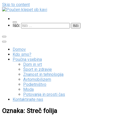
Skip to content
Poučen klepet ob kavi
Veliko zanimivih vsebin
Išči:
Domov
Kdo smo?
Poučna vsebina
Dom in vrt
Šport in zdravje
Znanost in tehnologija
Avtomobilizem
Podjetništvo
Moda
Potovanja in prosti čas
Kontaktirajte nas
Oznaka:
Streč folija