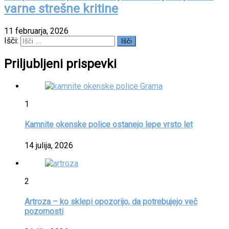
varne strešne kritine
11 februarja, 2026
Išči:
Priljubljeni prispevki
1
Kamnite okenske police ostanejo lepe vrsto let
14 julija, 2026
2
Artroza – ko sklepi opozorijo, da potrebujejo več
pozornosti