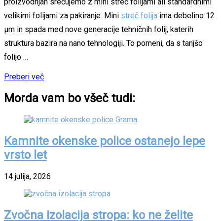
proizvodnjah srečujemo z mini streč folijami ali standardnimi
velikimi folijami za pakiranje. Mini
streč folija
ima debelino 12
μm in spada med nove generacije tehničnih folij, katerih
struktura bazira na nano tehnologiji. To pomeni, da s tanjšo
folijo …
Preberi več
Morda vam bo všeč tudi:
Kamnite okenske police ostanejo lepe
vrsto let
14 julija, 2026
Zvočna izolacija stropa: ko ne želite