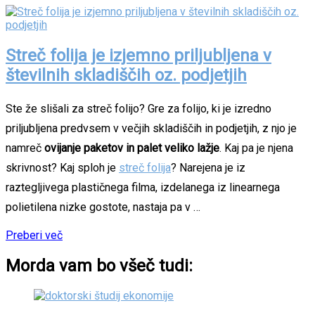
Streč folija je izjemno priljubljena v
številnih skladiščih oz. podjetjih
Ste že slišali za streč folijo? Gre za folijo, ki je izredno
priljubljena predvsem v večjih skladiščih in podjetjih, z njo je
namreč
ovijanje paketov in palet veliko lažje
. Kaj pa je njena
skrivnost? Kaj sploh je
streč folija
? Narejena je iz
raztegljivega plastičnega filma, izdelanega iz linearnega
polietilena nizke gostote, nastaja pa v …
Preberi več
Morda vam bo všeč tudi: