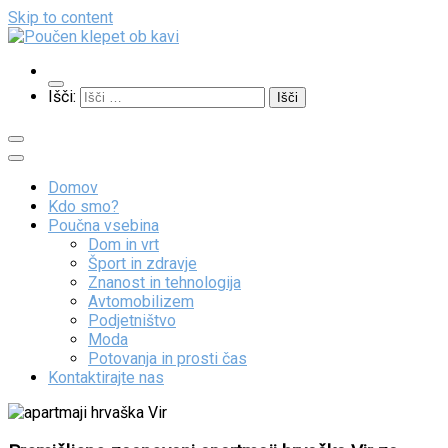
Skip to content
Poučen klepet ob kavi
Veliko zanimivih vsebin
Išči:
Domov
Kdo smo?
Poučna vsebina
Dom in vrt
Šport in zdravje
Znanost in tehnologija
Avtomobilizem
Podjetništvo
Moda
Potovanja in prosti čas
Kontaktirajte nas