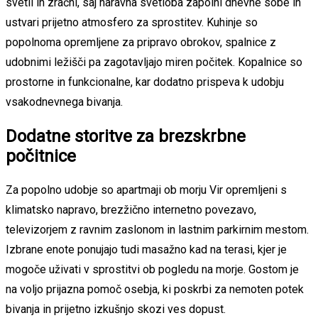
svetli in zračni, saj naravna svetloba zapolni dnevne sobe in
ustvari prijetno atmosfero za sprostitev. Kuhinje so
popolnoma opremljene za pripravo obrokov, spalnice z
udobnimi ležišči pa zagotavljajo miren počitek. Kopalnice so
prostorne in funkcionalne, kar dodatno prispeva k udobju
vsakodnevnega bivanja.
Dodatne storitve za brezskrbne
počitnice
Za popolno udobje so apartmaji ob morju Vir opremljeni s
klimatsko napravo, brezžično internetno povezavo,
televizorjem z ravnim zaslonom in lastnim parkirnim mestom.
Izbrane enote ponujajo tudi masažno kad na terasi, kjer je
mogoče uživati v sprostitvi ob pogledu na morje. Gostom je
na voljo prijazna pomoč osebja, ki poskrbi za nemoten potek
bivanja in prijetno izkušnjo skozi ves dopust.