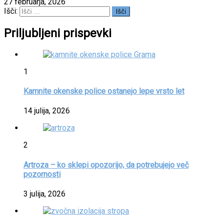
27 februarja, 2026
Išči:
Priljubljeni prispevki
1
Kamnite okenske police ostanejo lepe vrsto let
14 julija, 2026
2
Artroza – ko sklepi opozorijo, da potrebujejo več
pozornosti
3 julija, 2026