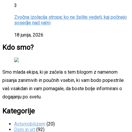
3
Zvočna izolacija stropa: ko ne želite vedeti, kaj počnejo
sosedje nad vami
18 junija, 2026
Kdo smo?
Smo mlada ekipa, ki je začela s tem blogom z namenom
pisanja zanimivih in poučnih vsebin, ki vam bodo popestrile
vaš vsakdan in vam pomagale, da boste bolje informirani o
dogajanju po svetu.
Kategorije
Avtomobilizem
(20)
Dom in vrt
(92)