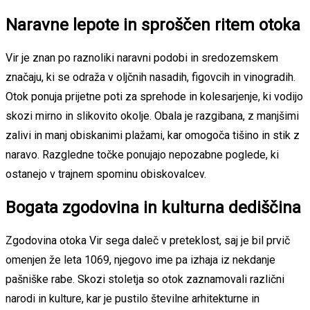
Naravne lepote in sproščen ritem otoka
Vir je znan po raznoliki naravni podobi in sredozemskem
značaju, ki se odraža v oljčnih nasadih, figovcih in vinogradih.
Otok ponuja prijetne poti za sprehode in kolesarjenje, ki vodijo
skozi mirno in slikovito okolje. Obala je razgibana, z manjšimi
zalivi in manj obiskanimi plažami, kar omogoča tišino in stik z
naravo. Razgledne točke ponujajo nepozabne poglede, ki
ostanejo v trajnem spominu obiskovalcev.
Bogata zgodovina in kulturna dediščina
Zgodovina otoka Vir sega daleč v preteklost, saj je bil prvič
omenjen že leta 1069, njegovo ime pa izhaja iz nekdanje
pašniške rabe. Skozi stoletja so otok zaznamovali različni
narodi in kulture, kar je pustilo številne arhitekturne in