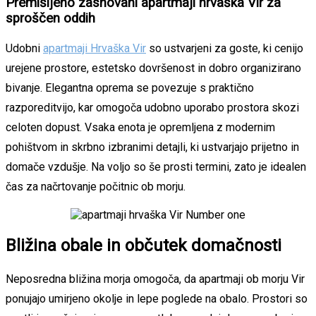
Premišljeno zasnovani apartmaji hrvaška Vir za
sproščen oddih
Udobni
apartmaji Hrvaška Vir
so ustvarjeni za goste, ki cenijo
urejene prostore, estetsko dovršenost in dobro organizirano
bivanje. Elegantna oprema se povezuje s praktično
razporeditvijo, kar omogoča udobno uporabo prostora skozi
celoten dopust. Vsaka enota je opremljena z modernim
pohištvom in skrbno izbranimi detajli, ki ustvarjajo prijetno in
domače vzdušje. Na voljo so še prosti termini, zato je idealen
čas za načrtovanje počitnic ob morju.
Bližina obale in občutek domačnosti
Neposredna bližina morja omogoča, da apartmaji ob morju Vir
ponujajo umirjeno okolje in lepe poglede na obalo. Prostori so