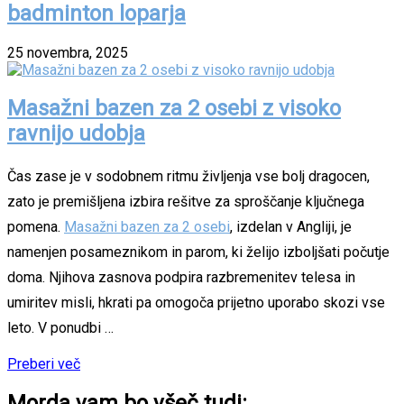
badminton loparja
25 novembra, 2025
Masažni bazen za 2 osebi z visoko
ravnijo udobja
Čas zase je v sodobnem ritmu življenja vse bolj dragocen,
zato je premišljena izbira rešitve za sproščanje ključnega
pomena.
Masažni bazen za 2 osebi
, izdelan v Angliji, je
namenjen posameznikom in parom, ki želijo izboljšati počutje
doma. Njihova zasnova podpira razbremenitev telesa in
umiritev misli, hkrati pa omogoča prijetno uporabo skozi vse
leto. V ponudbi …
Preberi več
Morda vam bo všeč tudi: