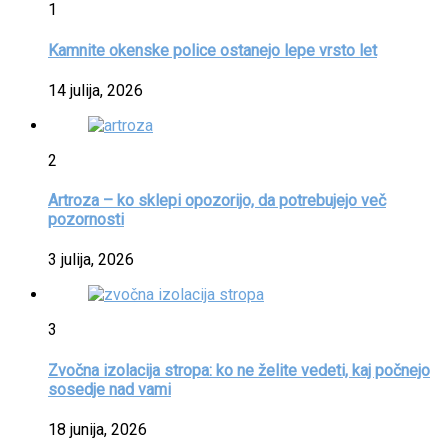
1
Kamnite okenske police ostanejo lepe vrsto let
14 julija, 2026
2
Artroza – ko sklepi opozorijo, da potrebujejo več
pozornosti
3 julija, 2026
3
Zvočna izolacija stropa: ko ne želite vedeti, kaj počnejo
sosedje nad vami
18 junija, 2026