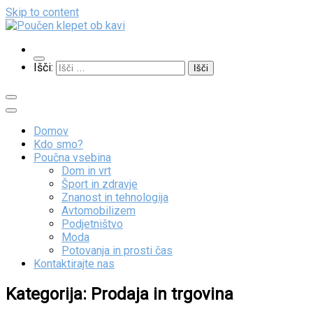
Skip to content
Poučen klepet ob kavi
Veliko zanimivih vsebin
Išči:
Domov
Kdo smo?
Poučna vsebina
Dom in vrt
Šport in zdravje
Znanost in tehnologija
Avtomobilizem
Podjetništvo
Moda
Potovanja in prosti čas
Kontaktirajte nas
Kategorija:
Prodaja in trgovina