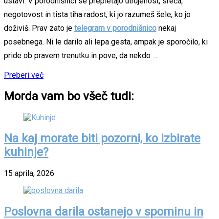
ustavi. V porodnišnici se prepletajo utrujenost, sreča,
negotovost in tista tiha radost, ki jo razumeš šele, ko jo
doživiš. Prav zato je
telegram v porodnišnico
nekaj
posebnega. Ni le darilo ali lepa gesta, ampak je sporočilo, ki
pride ob pravem trenutku in pove, da nekdo …
Preberi več
Morda vam bo všeč tudi:
Na kaj morate biti pozorni, ko izbirate
kuhinje?
15 aprila, 2026
Poslovna darila ostanejo v spominu in