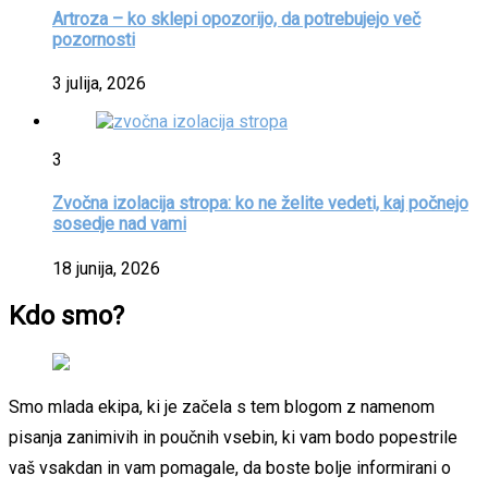
Artroza – ko sklepi opozorijo, da potrebujejo več
pozornosti
3 julija, 2026
3
Zvočna izolacija stropa: ko ne želite vedeti, kaj počnejo
sosedje nad vami
18 junija, 2026
Kdo smo?
Smo mlada ekipa, ki je začela s tem blogom z namenom
pisanja zanimivih in poučnih vsebin, ki vam bodo popestrile
vaš vsakdan in vam pomagale, da boste bolje informirani o