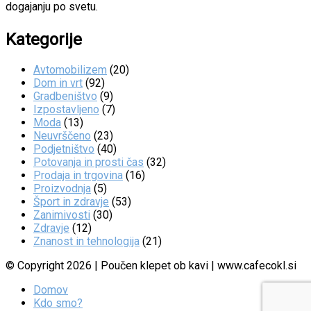
dogajanju po svetu.
Kategorije
Avtomobilizem
(20)
Dom in vrt
(92)
Gradbeništvo
(9)
Izpostavljeno
(7)
Moda
(13)
Neuvrščeno
(23)
Podjetništvo
(40)
Potovanja in prosti čas
(32)
Prodaja in trgovina
(16)
Proizvodnja
(5)
Šport in zdravje
(53)
Zanimivosti
(30)
Zdravje
(12)
Znanost in tehnologija
(21)
© Copyright 2026 | Poučen klepet ob kavi | www.cafecokl.si
Domov
Kdo smo?