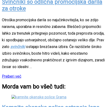
Svinčniki so odlična promocijska darila
za otroke
Otroška promocijska darila so najučinkovitejša, ko se zdijo
naravna, uporabna in resnično zabavna. Bleščeči pripomočki
lahko za trenutek pritegnejo pozornost, toda preprosta orodja,
ki spodbujajo ustvarjalnost, običajno ostanejo veliko dlje. Prav
zato
svinčniki
ostajajo brezčasna izbira. Če raziščete široko
izbiro svinčnikov, boste hitro videli, kako enostavno
združujejo vsakodnevno praktičnost z igrivim dizajnom, zaradi
česar so idealni …
Preberi več
Morda vam bo všeč tudi: