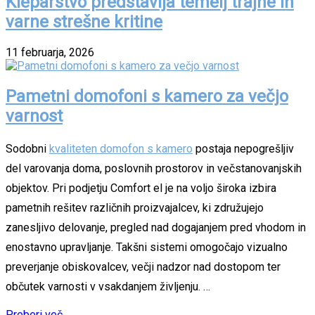
Kleparstvo predstavlja temelj trajne in
varne strešne kritine
11 februarja, 2026
Pametni domofoni s kamero za večjo
varnost
Sodobni
kvaliteten domofon s kamero
postaja nepogrešljiv
del varovanja doma, poslovnih prostorov in večstanovanjskih
objektov. Pri podjetju Comfort el je na voljo široka izbira
pametnih rešitev različnih proizvajalcev, ki združujejo
zanesljivo delovanje, pregled nad dogajanjem pred vhodom in
enostavno upravljanje. Takšni sistemi omogočajo vizualno
preverjanje obiskovalcev, večji nadzor nad dostopom ter
občutek varnosti v vsakdanjem življenju. …
Preberi več