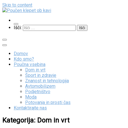
Skip to content
Poučen klepet ob kavi
Veliko zanimivih vsebin
Išči:
Domov
Kdo smo?
Poučna vsebina
Dom in vrt
Šport in zdravje
Znanost in tehnologija
Avtomobilizem
Podjetništvo
Moda
Potovanja in prosti čas
Kontaktirajte nas
Kategorija:
Dom in vrt