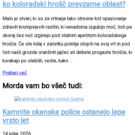
ko koloradski hrošč prevzame oblast?
Malo je stvari, ki so za vrtnarja tako stresne kot opazovanje
zdravih krompirjevih rastlin, ki nenadoma izgubijo moč, listi pa
skoraj čez noč izginejo pod stalnim apetitom koloradskega
hrošča. Če ste kdaj v začetku poletja stopili na svoj vrt in pod
listi našli grozde oranžnih jajčec ali debele progaste hrošče, ki
korakajo po steblih, veste, kako …
Preberi več
Morda vam bo všeč tudi:
Kamnite okenske police ostanejo lepe
vrsto let
14 julija, 2026