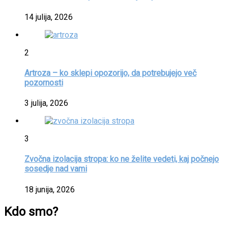
14 julija, 2026
2
Artroza – ko sklepi opozorijo, da potrebujejo več
pozornosti
3 julija, 2026
3
Zvočna izolacija stropa: ko ne želite vedeti, kaj počnejo
sosedje nad vami
18 junija, 2026
Kdo smo?