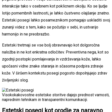
interakcije tako v osebnem kot poklicnem okolju. Ko se ljudje
lotijo pomembnih lastnosti, je lahko čustveno olajšanje znatno.
Estetski posegi lahko posameznikom pomagajo uskladiti svoj
zunanji videz s tem, kako se počutijo v sebi, in ustvarijo
harmonijo in ne preobrazbo.
Estetski tretmaji se vse bolj obravnavajo kot dolgoročna
naložba in ne kot enkratna odločitev. Preventivna nega, kot so
zgodnji postopki pomlajevanja in vzdrževanja kože, lahko
upočasni vidne znake staranja in sčasoma podpira zdravje
kože. V širšem kontekstu posegi pogosto dopolnjujejo zdrav
življenjski slog.
Visokokakovostne estetske storitve dajejo prednost varnosti,
naprednim tehnikam in transparentni komunikaciji.
Estetski posegi kot orodje za naravno