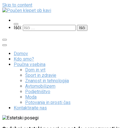
Skip to content
Poučen klepet ob kavi
Veliko zanimivih vsebin
Išči:
Domov
Kdo smo?
Poučna vsebina
Dom in vrt
Šport in zdravje
Znanost in tehnologija
Avtomobilizem
Podjetništvo
Moda
Potovanja in prosti čas
Kontaktirajte nas