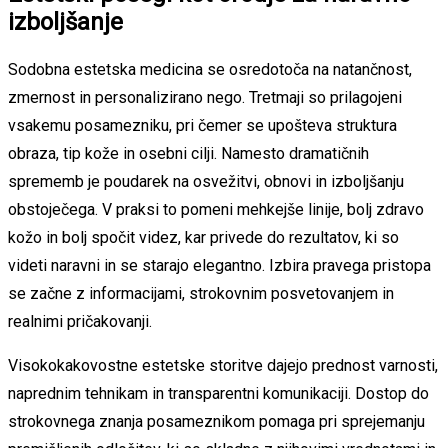
izboljšanje
Sodobna estetska medicina se osredotoča na natančnost,
zmernost in personalizirano nego. Tretmaji so prilagojeni
vsakemu posamezniku, pri čemer se upošteva struktura
obraza, tip kože in osebni cilji. Namesto dramatičnih
sprememb je poudarek na osvežitvi, obnovi in izboljšanju
obstoječega. V praksi to pomeni mehkejše linije, bolj zdravo
kožo in bolj spočit videz, kar privede do rezultatov, ki so
videti naravni in se starajo elegantno. Izbira pravega pristopa
se začne z informacijami, strokovnim posvetovanjem in
realnimi pričakovanji.
Visokokakovostne estetske storitve dajejo prednost varnosti,
naprednim tehnikam in transparentni komunikaciji. Dostop do
strokovnega znanja posameznikom pomaga pri sprejemanju