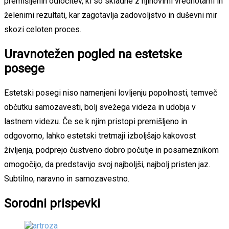
premišljenih odločitev, ki so skladne z njihovimi vrednotami in
želenimi rezultati, kar zagotavlja zadovoljstvo in duševni mir
skozi celoten proces.
Uravnotežen pogled na estetske
posege
Estetski posegi niso namenjeni lovljenju popolnosti, temveč
občutku samozavesti, bolj svežega videza in udobja v
lastnem videzu. Če se k njim pristopi premišljeno in
odgovorno, lahko estetski tretmaji izboljšajo kakovost
življenja, podprejo čustveno dobro počutje in posameznikom
omogočijo, da predstavijo svoj najboljši, najbolj pristen jaz.
Subtilno, naravno in samozavestno.
Sorodni prispevki