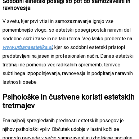
Sodobni estetski posegi so pot do samozavesti in
ravnovesja
V svetu, kjer prvi vtisi in samozaznavanje igrajo vse
pomembnejšo vlogo, so estetski posegi postali naravni del
sodobne skrbi zase in ne tabu tema. Več lahko preberete na
www.urbanaestetika.si
, kjer so sodobni estetski pristopi
predstavljeni na jasen in profesionalen način. Danes estetski
tretmaji ne pomenijo več radikalnih sprememb, temveč
subtilnega izpopolnjevanja, ravnovesja in podpiranja naravnih
lastnosti osebe.
Psihološke in čustvene koristi estetskih
tretmajev
Ena najbolj spregledanih prednosti estetskih posegov je
njihov psihološki vpliv. Občutek udobja v lastni koži se
pogosto prevede v večjo samozavest in izboljšane socialne