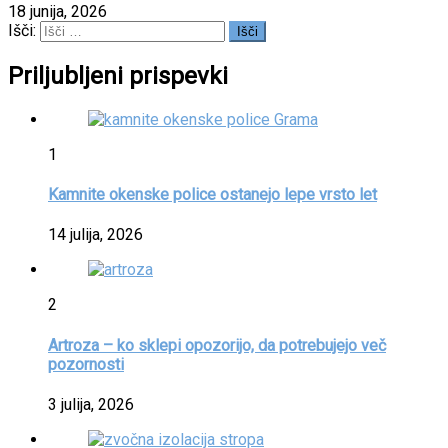
18 junija, 2026
Išči:
Priljubljeni prispevki
1
Kamnite okenske police ostanejo lepe vrsto let
14 julija, 2026
2
Artroza – ko sklepi opozorijo, da potrebujejo več
pozornosti
3 julija, 2026