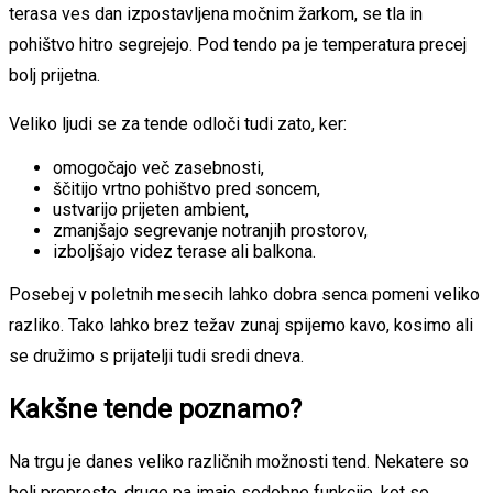
terasa ves dan izpostavljena močnim žarkom, se tla in
pohištvo hitro segrejejo. Pod tendo pa je temperatura precej
bolj prijetna.
Veliko ljudi se za tende odloči tudi zato, ker:
omogočajo več zasebnosti,
ščitijo vrtno pohištvo pred soncem,
ustvarijo prijeten ambient,
zmanjšajo segrevanje notranjih prostorov,
izboljšajo videz terase ali balkona.
Posebej v poletnih mesecih lahko dobra senca pomeni veliko
razliko. Tako lahko brez težav zunaj spijemo kavo, kosimo ali
se družimo s prijatelji tudi sredi dneva.
Kakšne tende poznamo?
Na trgu je danes veliko različnih možnosti tend. Nekatere so
bolj preproste, druge pa imajo sodobne funkcije, kot so