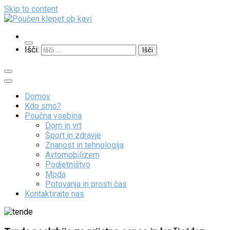
Skip to content
Poučen klepet ob kavi
Veliko zanimivih vsebin
Išči:
Domov
Kdo smo?
Poučna vsebina
Dom in vrt
Šport in zdravje
Znanost in tehnologija
Avtomobilizem
Podjetništvo
Moda
Potovanja in prosti čas
Kontaktirajte nas