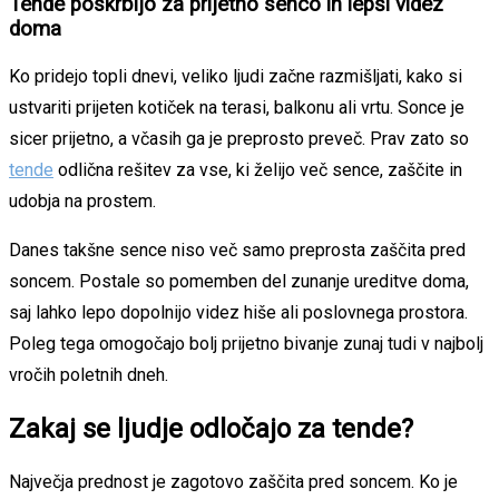
Tende poskrbijo za prijetno senco in lepši videz
doma
Ko pridejo topli dnevi, veliko ljudi začne razmišljati, kako si
ustvariti prijeten kotiček na terasi, balkonu ali vrtu. Sonce je
sicer prijetno, a včasih ga je preprosto preveč. Prav zato so
tende
odlična rešitev za vse, ki želijo več sence, zaščite in
udobja na prostem.
Danes takšne sence niso več samo preprosta zaščita pred
soncem. Postale so pomemben del zunanje ureditve doma,
saj lahko lepo dopolnijo videz hiše ali poslovnega prostora.
Poleg tega omogočajo bolj prijetno bivanje zunaj tudi v najbolj
vročih poletnih dneh.
Zakaj se ljudje odločajo za tende?
Največja prednost je zagotovo zaščita pred soncem. Ko je