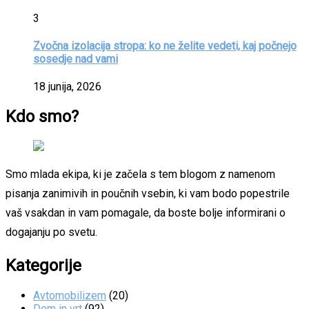
3
Zvočna izolacija stropa: ko ne želite vedeti, kaj počnejo
sosedje nad vami
18 junija, 2026
Kdo smo?
Smo mlada ekipa, ki je začela s tem blogom z namenom
pisanja zanimivih in poučnih vsebin, ki vam bodo popestrile
vaš vsakdan in vam pomagale, da boste bolje informirani o
dogajanju po svetu.
Kategorije
Avtomobilizem
(20)
Dom in vrt
(92)