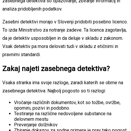
zasebnega detektiva so opazovanje, zbiranje informacij in
analiza pridobljenih podatkov.
Zasebni detektivi morajo v Slovenji pridobiti posebno licenco.
To izda Ministrstvo za notranje zadeve. Ta licenca zagotavlja,
da je detektiv usposobljen in da deluje v skladu z zakonom.
Vsak detektiv pa mora delovati tudi v skladu z etičnimi in
pravnimi standardi.
Zakaj najeti zasebnega detektiva?
Vsaka stranka ima svoje razloge, zaradi katerih se obrne na
zasebnega detektiva. Najbolj pogosto so ti razlogi:
Vročanje različnih dokumentov, kot so tožbe, ovržbe,
opomini, pozivi in podobno.
Testiranje na različne nedovoljene substance na
delovnem mestu
Preverjanje dolžnikov
Zbiranje dokazov za sodne primere je prav tako pogost