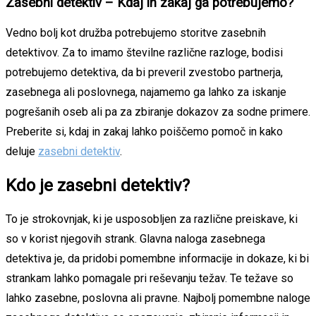
Zasebni detektiv – Kdaj in zakaj ga potrebujemo?
Vedno bolj kot družba potrebujemo storitve zasebnih
detektivov. Za to imamo številne različne razloge, bodisi
potrebujemo detektiva, da bi preveril zvestobo partnerja,
zasebnega ali poslovnega, najamemo ga lahko za iskanje
pogrešanih oseb ali pa za zbiranje dokazov za sodne primere.
Preberite si, kdaj in zakaj lahko poiščemo pomoč in kako
deluje
zasebni detektiv
.
Kdo je zasebni detektiv?
To je strokovnjak, ki je usposobljen za različne preiskave, ki
so v korist njegovih strank. Glavna naloga zasebnega
detektiva je, da pridobi pomembne informacije in dokaze, ki bi
strankam lahko pomagale pri reševanju težav. Te težave so
lahko zasebne, poslovna ali pravne. Najbolj pomembne naloge