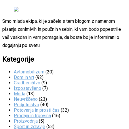
Smo mlada ekipa, ki je začela s tem blogom z namenom
pisanja zanimivih in poučnih vsebin, ki vam bodo popestrile
vaš vsakdan in vam pomagale, da boste bolje informirani o
dogajanju po svetu.
Kategorije
Avtomobilizem
(20)
Dom in vrt
(92)
Gradbeništvo
(9)
Izpostavljeno
(7)
Moda
(13)
Neuvrščeno
(23)
Podjetništvo
(40)
Potovanja in prosti čas
(32)
Prodaja in trgovina
(16)
Proizvodnja
(5)
Šport in zdravje
(53)