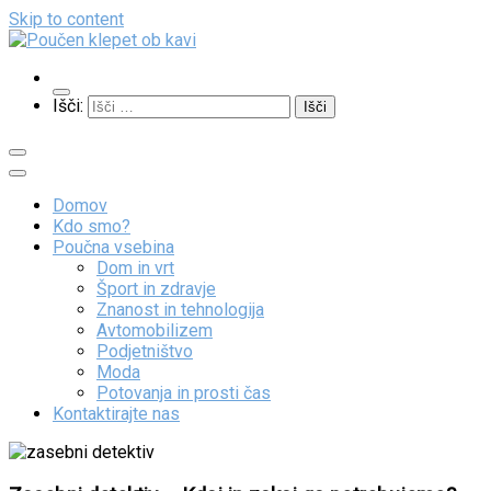
Skip to content
Poučen klepet ob kavi
Veliko zanimivih vsebin
Išči:
Domov
Kdo smo?
Poučna vsebina
Dom in vrt
Šport in zdravje
Znanost in tehnologija
Avtomobilizem
Podjetništvo
Moda
Potovanja in prosti čas
Kontaktirajte nas