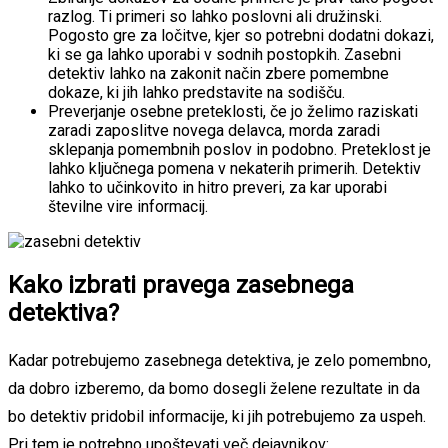
razlog. Ti primeri so lahko poslovni ali družinski.
Pogosto gre za ločitve, kjer so potrebni dodatni dokazi,
ki se ga lahko uporabi v sodnih postopkih. Zasebni
detektiv lahko na zakonit način zbere pomembne
dokaze, ki jih lahko predstavite na sodišču.
Preverjanje osebne preteklosti, če jo želimo raziskati
zaradi zaposlitve novega delavca, morda zaradi
sklepanja pomembnih poslov in podobno. Preteklost je
lahko ključnega pomena v nekaterih primerih. Detektiv
lahko to učinkovito in hitro preveri, za kar uporabi
številne vire informacij.
Kako izbrati pravega zasebnega
detektiva?
Kadar potrebujemo zasebnega detektiva, je zelo pomembno,
da dobro izberemo, da bomo dosegli želene rezultate in da
bo detektiv pridobil informacije, ki jih potrebujemo za uspeh.
Pri tem je potrebno upoštevati več dejavnikov: