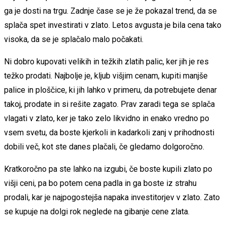
ga je dosti na trgu. Zadnje čase se je že pokazal trend, da se
splača spet investirati v zlato. Letos avgusta je bila cena tako
visoka, da se je splačalo malo počakati.
Ni dobro kupovati velikih in težkih zlatih palic, ker jih je res
težko prodati. Najbolje je, kljub višjim cenam, kupiti manjše
palice in ploščice, ki jih lahko v primeru, da potrebujete denar
takoj, prodate in si rešite zagato. Prav zaradi tega se splača
vlagati v zlato, ker je tako zelo likvidno in enako vredno po
vsem svetu, da boste kjerkoli in kadarkoli zanj v prihodnosti
dobili več, kot ste danes plačali, če gledamo dolgoročno.
Kratkoročno pa ste lahko na izgubi, če boste kupili zlato po
višji ceni, pa bo potem cena padla in ga boste iz strahu
prodali, kar je najpogostejša napaka investitorjev v zlato. Zato
se kupuje na dolgi rok neglede na gibanje cene zlata.