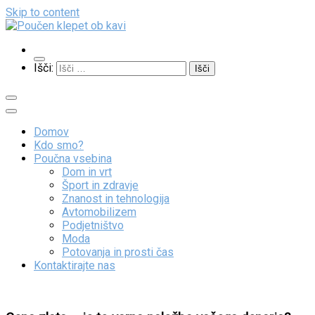
Skip to content
Poučen klepet ob kavi
Veliko zanimivih vsebin
Išči:
Domov
Kdo smo?
Poučna vsebina
Dom in vrt
Šport in zdravje
Znanost in tehnologija
Avtomobilizem
Podjetništvo
Moda
Potovanja in prosti čas
Kontaktirajte nas