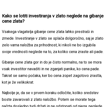
Kako se lotiti investiranja v zlato neglede na gibanje
cene zlata?
Vsakega vlagatelja gibanje cene zlata lahko prestraši in
zmede. Investiranje v zlato se splača dolgoročno, saj je zlato
zelo varna naložba za prihodnost, ki nikoli ne bo izgubila
svoje vrednosti neglede na to, za koliko cena zraste ali pade.
Gibanje cene zlata gor in do je čisto normalno, na to se mora
vsak investitor navaditi in ne zganjati panike, ko cena pade.
Takrat se samo počaka, ker bo cena zopet zagotovo zrastla,
kot je že velikokrat.
Najbolje je, da se v prvem koraku odločite, koliko sredstev
boste zavarovali z zlato naložbo. Potem se morate tega
načrta dosledno tudi držati in ne odstopati od njega, neglede