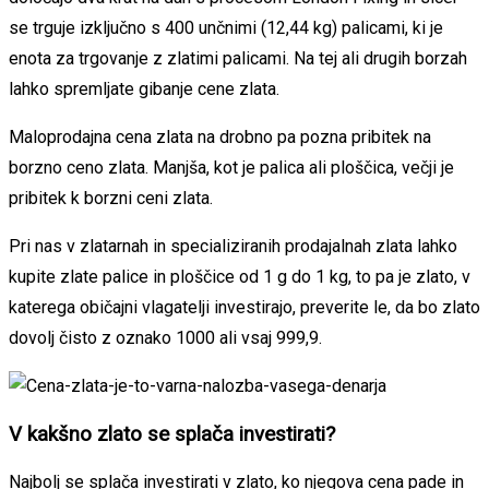
se trguje izključno s 400 unčnimi (12,44 kg) palicami, ki je
enota za trgovanje z zlatimi palicami. Na tej ali drugih borzah
lahko spremljate gibanje cene zlata.
Maloprodajna cena zlata na drobno pa pozna pribitek na
borzno ceno zlata. Manjša, kot je palica ali ploščica, večji je
pribitek k borzni ceni zlata.
Pri nas v zlatarnah in specializiranih prodajalnah zlata lahko
kupite zlate palice in ploščice od 1 g do 1 kg, to pa je zlato, v
katerega običajni vlagatelji investirajo, preverite le, da bo zlato
dovolj čisto z oznako 1000 ali vsaj 999,9.
V kakšno zlato se splača investirati?
Najbolj se splača investirati v zlato, ko njegova cena pade in