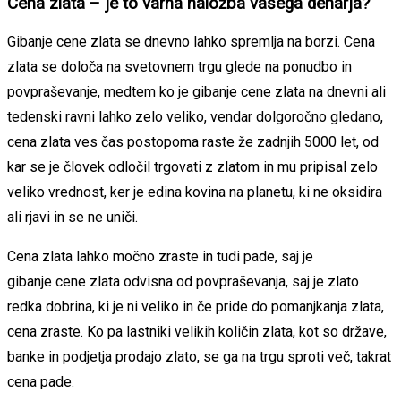
Cena zlata – je to varna naložba vašega denarja?
Gibanje cene zlata se dnevno lahko spremlja na borzi. Cena
zlata se določa na svetovnem trgu glede na ponudbo in
povpraševanje, medtem ko je gibanje cene zlata na dnevni ali
tedenski ravni lahko zelo veliko, vendar dolgoročno gledano,
cena zlata ves čas postopoma raste že zadnjih 5000 let, od
kar se je človek odločil trgovati z zlatom in mu pripisal zelo
veliko vrednost, ker je edina kovina na planetu, ki ne oksidira
ali rjavi in se ne uniči.
Cena zlata lahko močno zraste in tudi pade, saj je
gibanje cene zlata odvisna od povpraševanja, saj je zlato
redka dobrina, ki je ni veliko in če pride do pomanjkanja zlata,
cena zraste. Ko pa lastniki velikih količin zlata, kot so države,
banke in podjetja prodajo zlato, se ga na trgu sproti več, takrat
cena pade.