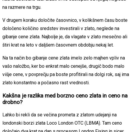
na razmere na trgu.
V drugem koraku določite časovnico, v kolikšnem času boste
določeno količino sredstev investirali v zlato, neglede na
gibanje cene zlata. Najbolje je, da vlagate v zlato mesečno ali
štiri krat na leto v daljšem časovnem obdobju nekaj let.
Na ta način bo gibanje cene zlata imelo zelo majhen vpliv na
vašo naložbo, ker bo enkrat malo cenejše, drugič bodo malo
višje cene, v povprečju pa boste profitirali na dolgi rok, saj ima
zlato konstantno a počasno rast vrednosti.
Kakšna je razlika med borzno ceno zlata in ceno na
drobno?
Lahko bi rekli da se večina prometa z zlatom udejanji na
londonski borzi zlata Loco London OTC (LBMA). Tam ceno
določajo dva krat na dan s procesom London Fixing in sicer