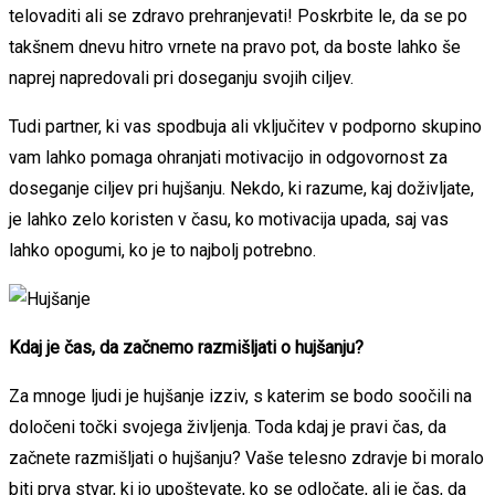
telovaditi ali se zdravo prehranjevati! Poskrbite le, da se po
takšnem dnevu hitro vrnete na pravo pot, da boste lahko še
naprej napredovali pri doseganju svojih ciljev.
Tudi partner, ki vas spodbuja ali vključitev v podporno skupino
vam lahko pomaga ohranjati motivacijo in odgovornost za
doseganje ciljev pri hujšanju. Nekdo, ki razume, kaj doživljate,
je lahko zelo koristen v času, ko motivacija upada, saj vas
lahko opogumi, ko je to najbolj potrebno.
Kdaj je čas, da začnemo razmišljati o hujšanju?
Za mnoge ljudi je hujšanje izziv, s katerim se bodo soočili na
določeni točki svojega življenja. Toda kdaj je pravi čas, da
začnete razmišljati o hujšanju? Vaše telesno zdravje bi moralo
biti prva stvar, ki jo upoštevate, ko se odločate, ali je čas, da