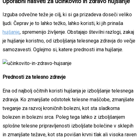
Uporabni nasveti za učinkovito in zdravo hujšanje
Izguba odvečne teže je cilj, ki si ga prizadeva doseči veliko
ljudi. Čeprav je to lahko težko, lahko koristi, ki jih prinaša
hujšanje
, spremenijo življenje. Obstajajo številni razlogi, zakaj
je hujšanje koristno, od izboljšanja telesnega zdravja do večje
samozavesti. Oglejmo si, katere prednosti ima hujšanje.
Prednosti za telesno zdravje
Ena od najbolj očitnih koristi hujšanja je izboljšanje telesnega
zdravja. Ko zmanjšate odstotek telesne maščobe, zmanjšate
tveganje za razvoj kroničnih bolezni, kot sta sladkorna
bolezen in bolezni srca. Poleg tega lahko z izboljšanjem
splošne telesne pripravljenosti izboljšate bolečine v sklepih
in zmanjšate težave, kot sta povišan krvni tlak ali visoka raven