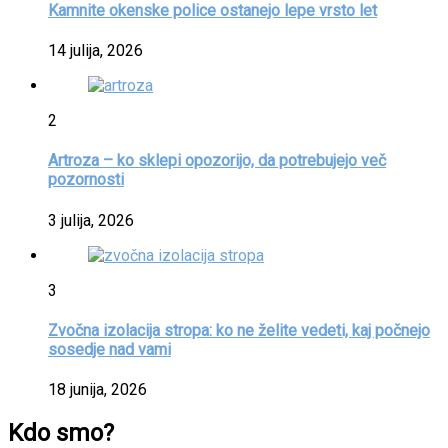
Kamnite okenske police ostanejo lepe vrsto let
14 julija, 2026
2
Artroza – ko sklepi opozorijo, da potrebujejo več
pozornosti
3 julija, 2026
3
Zvočna izolacija stropa: ko ne želite vedeti, kaj počnejo
sosedje nad vami
18 junija, 2026
Kdo smo?