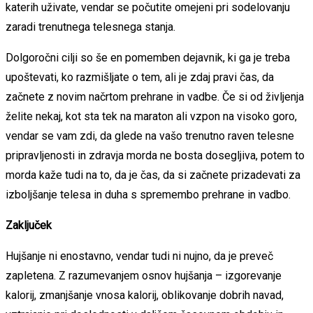
katerih uživate, vendar se počutite omejeni pri sodelovanju
zaradi trenutnega telesnega stanja.
Dolgoročni cilji so še en pomemben dejavnik, ki ga je treba
upoštevati, ko razmišljate o tem, ali je zdaj pravi čas, da
začnete z novim načrtom prehrane in vadbe. Če si od življenja
želite nekaj, kot sta tek na maraton ali vzpon na visoko goro,
vendar se vam zdi, da glede na vašo trenutno raven telesne
pripravljenosti in zdravja morda ne bosta dosegljiva, potem to
morda kaže tudi na to, da je čas, da si začnete prizadevati za
izboljšanje telesa in duha s spremembo prehrane in vadbo.
Zaključek
Hujšanje ni enostavno, vendar tudi ni nujno, da je preveč
zapletena. Z razumevanjem osnov hujšanja – izgorevanje
kalorij, zmanjšanje vnosa kalorij, oblikovanje dobrih navad,