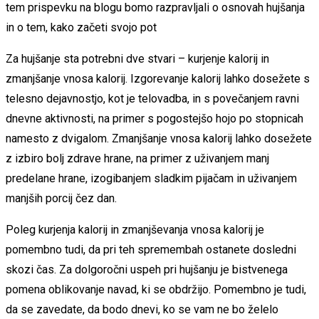
tem prispevku na blogu bomo razpravljali o osnovah hujšanja
in o tem, kako začeti svojo pot
Za hujšanje sta potrebni dve stvari – kurjenje kalorij in
zmanjšanje vnosa kalorij. Izgorevanje kalorij lahko dosežete s
telesno dejavnostjo, kot je telovadba, in s povečanjem ravni
dnevne aktivnosti, na primer s pogostejšo hojo po stopnicah
namesto z dvigalom. Zmanjšanje vnosa kalorij lahko dosežete
z izbiro bolj zdrave hrane, na primer z uživanjem manj
predelane hrane, izogibanjem sladkim pijačam in uživanjem
manjših porcij čez dan.
Poleg kurjenja kalorij in zmanjševanja vnosa kalorij je
pomembno tudi, da pri teh spremembah ostanete dosledni
skozi čas. Za dolgoročni uspeh pri hujšanju je bistvenega
pomena oblikovanje navad, ki se obdržijo. Pomembno je tudi,
da se zavedate, da bodo dnevi, ko se vam ne bo želelo