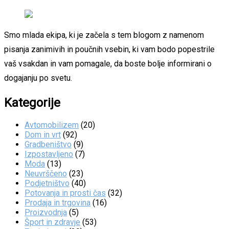
Smo mlada ekipa, ki je začela s tem blogom z namenom
pisanja zanimivih in poučnih vsebin, ki vam bodo popestrile
vaš vsakdan in vam pomagale, da boste bolje informirani o
dogajanju po svetu.
Kategorije
Avtomobilizem
(20)
Dom in vrt
(92)
Gradbeništvo
(9)
Izpostavljeno
(7)
Moda
(13)
Neuvrščeno
(23)
Podjetništvo
(40)
Potovanja in prosti čas
(32)
Prodaja in trgovina
(16)
Proizvodnja
(5)
Šport in zdravje
(53)