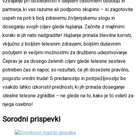
vztrajanje pri doslednosti v daljšem časovnem obdobju in
partnerja, ki vas razume ali podporno skupino – si zagotovite
uspeh na poti k bolj zdravemu življenjskemu slogu in
doseganju svojih ciljev glede hujšanja. Začnite z majhnimi
koraki in jih nato nadgradite! Hujšanje prinaša številne koristi,
vključno z boljšim telesnim zdravjem, boljšim duševnim
počutjem in večjimi možnostmi za družbeno udejstvovanje.
Čeprav je za dosego želenih ciljev glede telesne sestave
potreben čas in napor, so rezultati, če jih dosežete pravilno,
pogosto vredni truda! S predanostjo in potrpežljivostjo bo
vsakdo lahko izkoristil prednosti, ki jih prinaša doseganje
idealne telesne zgradbe – ne glede na to, kako je to videti za
njega osebno!
Sorodni prispevki