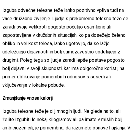
Izguba odvečne telesne teže lahko pozitivno vpliva tudi na
vaše družabno življenje. Ljudje s prekomerno telesno težo se
zaradi svoje velikosti pogosto počutijo osamljene ali
zapostavljene v družabnih situacijah; ko pa dosežejo želeno
obliko in velikost telesa, lahko ugotovijo, da se lažje
udeležujejo dejavnosti in bolj samozavestno sodelujejo z
drugimi. Poleg tega so ljudje zaradi lepše postave pogosto
bolj dejavni v svoji skupnosti, kar ima dolgoročne koristi, na
primer oblikovanje pomembnih odnosov s sosedi ali
vključevanje v lokalne pobude.
Zmanjšanje vnosa kalorij
Izguba telesne teže je cilj mnogih ljudi. Ne glede na to, ali
želite izgubiti le nekaj kilogramov ali pa imate v mislih bolj
ambiciozen cilj, je pomembno, da razumete osnove hujšanja. V