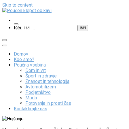
Skip to content
Poučen klepet ob kavi
Veliko zanimivih vsebin
Išči:
Domov
Kdo smo?
Poučna vsebina
Dom in vrt
Šport in zdravje
Znanost in tehnologija
Avtomobilizem
Podjetništvo
Moda
Potovanja in prosti čas
Kontaktirajte nas