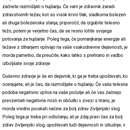
začnete razmišljati o hujšanju. Če vam je zdravnik zaradi
zdravstvenih težav, kot so visok krvni tlak, sladkorna bolezen
ali druga bolezenska stanja, priporočil, da izgubite telesno
težo, potem je verjetno čas, da se resno lotite svojega
potovanja za hujšanje. Poleg tega, če pomanjkanje energije ali
težave z dihanjem vplivajo na vaše vsakodnevne dejavnosti, je
morda pametno, da preučite, kako lahko s prehrano in vadbo
izboljšate svoje zdravje.
Duševno zdravje je še en dejavnik, ki ga je treba upoštevati, ko
ocenjujete, ali je čas, da razmišljate o hujšanju. Če vaša telesna
podoba negativno vpliva na vaše počutje ali če vas začnejo
prevzemati negativne misli in občutki v zvezi s hrano, je
morda vredno poiskati načine za bolj zdrav življenjski slog.
Poleg tega je treba pri odločanju, ali je zdaj pravi čas za bolj
zdrav življenjski slog, upoštevati tudi dejavnosti in izkušnje, v