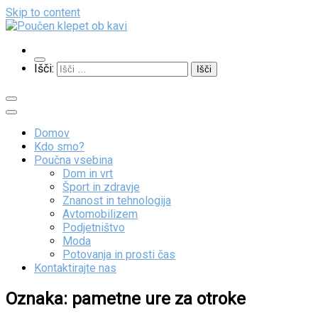
Skip to content
Poučen klepet ob kavi
Veliko zanimivih vsebin
Išči:
Domov
Kdo smo?
Poučna vsebina
Dom in vrt
Šport in zdravje
Znanost in tehnologija
Avtomobilizem
Podjetništvo
Moda
Potovanja in prosti čas
Kontaktirajte nas
Oznaka:
pametne ure za otroke