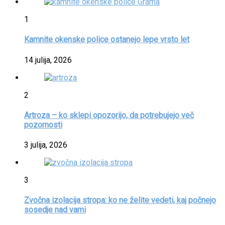
1
Kamnite okenske police ostanejo lepe vrsto let
14 julija, 2026
2
Artroza – ko sklepi opozorijo, da potrebujejo več
pozornosti
3 julija, 2026
3
Zvočna izolacija stropa: ko ne želite vedeti, kaj počnejo
sosedje nad vami