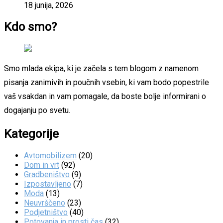
18 junija, 2026
Kdo smo?
Smo mlada ekipa, ki je začela s tem blogom z namenom
pisanja zanimivih in poučnih vsebin, ki vam bodo popestrile
vaš vsakdan in vam pomagale, da boste bolje informirani o
dogajanju po svetu.
Kategorije
Avtomobilizem
(20)
Dom in vrt
(92)
Gradbeništvo
(9)
Izpostavljeno
(7)
Moda
(13)
Neuvrščeno
(23)
Podjetništvo
(40)
Potovanja in prosti čas
(32)