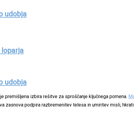
jo udobja
 loparja
jo udobja
 je premišljena izbira rešitve za sproščanje ključnega pomena.
Ma
ova zasnova podpira razbremenitev telesa in umiritev misli, hkra