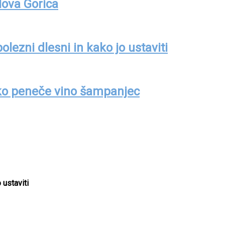
Nova Gorica
lezni dlesni in kako jo ustaviti
ko peneče vino šampanjec
 ustaviti