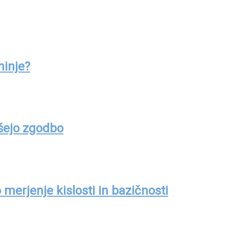
hinje?
išejo zgodbo
merjenje kislosti in bazičnosti