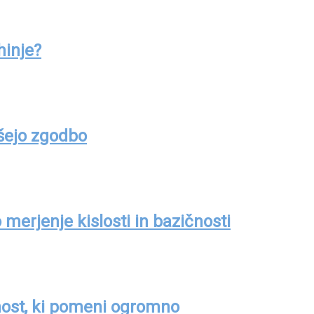
hinje?
išejo zgodbo
merjenje kislosti in bazičnosti
nost, ki pomeni ogromno