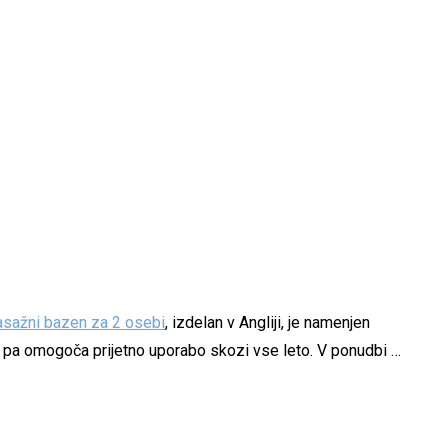
sažni bazen za 2 osebi
, izdelan v Angliji, je namenjen
ti pa omogoča prijetno uporabo skozi vse leto. V ponudbi …