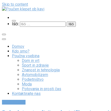
Skip to content
Poučen klepet ob kavi
Veliko zanimivih vsebin
Išči:
Domov
Kdo smo?
Poučna vsebina
Dom in vrt
Šport in zdravje
Znanost in tehnologija
Avtomobilizem
Podjetništvo
Moda
Potovanja in prosti čas
Kontaktirajte nas
Izpostavljeno