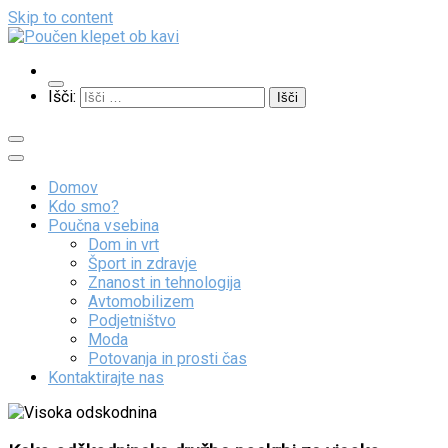
Skip to content
Poučen klepet ob kavi
Veliko zanimivih vsebin
Išči:
Domov
Kdo smo?
Poučna vsebina
Dom in vrt
Šport in zdravje
Znanost in tehnologija
Avtomobilizem
Podjetništvo
Moda
Potovanja in prosti čas
Kontaktirajte nas