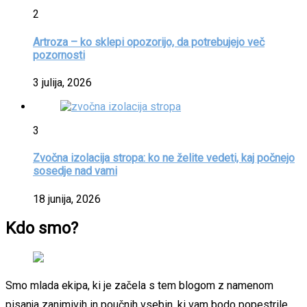
2
Artroza – ko sklepi opozorijo, da potrebujejo več
pozornosti
3 julija, 2026
3
Zvočna izolacija stropa: ko ne želite vedeti, kaj počnejo
sosedje nad vami
18 junija, 2026
Kdo smo?
Smo mlada ekipa, ki je začela s tem blogom z namenom
pisanja zanimivih in poučnih vsebin, ki vam bodo popestrile