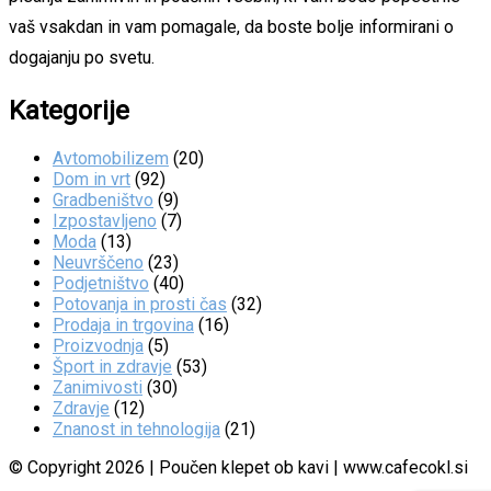
vaš vsakdan in vam pomagale, da boste bolje informirani o
dogajanju po svetu.
Kategorije
Avtomobilizem
(20)
Dom in vrt
(92)
Gradbeništvo
(9)
Izpostavljeno
(7)
Moda
(13)
Neuvrščeno
(23)
Podjetništvo
(40)
Potovanja in prosti čas
(32)
Prodaja in trgovina
(16)
Proizvodnja
(5)
Šport in zdravje
(53)
Zanimivosti
(30)
Zdravje
(12)
Znanost in tehnologija
(21)
© Copyright 2026 | Poučen klepet ob kavi | www.cafecokl.si