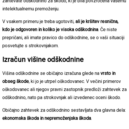
zahtevate odškodnino za škodo, ki je bila povzročena vašemu
intelektualnemu premoženju.
V vsakem primeru je treba ugotoviti,
ali je kršitev resnična,
kdo je odgovoren in koliko je visoka odškodnina
. Če niste
prepričani, ali imate pravico do odškodnine, se o vaši situaciji
posvetujte s strokovnjakom.
Izračun višine odškodnine
Višina odškodnine se običajno izračuna glede na
vrsto in
obseg škode
, ki jo je utrpel oškodovanec. V večini primerov
oškodovanec ali njegov pravni zastopnik predloži zahtevek za
odškodnino, nato pa strokovnjak ali izvedenec oceni škodo.
Običajno zahtevek za odškodnino sestavljata dva glavna dela:
ekonomska škoda in nepremoženjska škoda
.