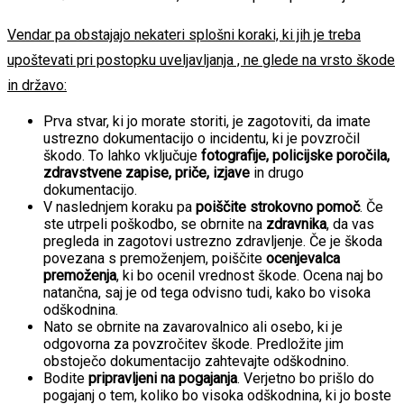
Vendar pa obstajajo nekateri splošni koraki, ki jih je treba
upoštevati pri postopku uveljavljanja , ne glede na vrsto škode
in državo:
Prva stvar, ki jo morate storiti, je zagotoviti, da imate
ustrezno dokumentacijo o incidentu, ki je povzročil
škodo. To lahko vključuje
fotografije, policijske poročila,
zdravstvene zapise, priče, izjave
in drugo
dokumentacijo.
V naslednjem koraku pa
poiščite strokovno pomoč
. Če
ste utrpeli poškodbo, se obrnite na
zdravnika
, da vas
pregleda in zagotovi ustrezno zdravljenje. Če je škoda
povezana s premoženjem, poiščite
ocenjevalca
premoženja
, ki bo ocenil vrednost škode. Ocena naj bo
natančna, saj je od tega odvisno tudi, kako bo visoka
odškodnina.
Nato se obrnite na zavarovalnico ali osebo, ki je
odgovorna za povzročitev škode. Predložite jim
obstoječo dokumentacijo zahtevajte odškodnino.
Bodite
pripravljeni na pogajanja
. Verjetno bo prišlo do
pogajanj o tem, koliko bo visoka odškodnina, ki jo boste