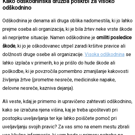
Kako odškodninska družba poskrbi za visoko
odškodnino
Odškodnina je denarna ali druga oblika nadomestila, ki jo lahko
prejme oseba ali organizacija, ki je bila žrtev neke vrste škode
ali neprijetne situacije. Namen odškodnine je
omiliti posledice
škode
, ki jo je oškodovanec utrpel zaradi kršitve pravice ali
dolžnosti druge osebe ali organizacije.
Visoka odškodnina
se
lahko izplača v primerih, ko je prišlo do hude škode ali
poškodbe, ki je povzročila pomembno zmanjšanje kakovosti
življenja žrtve (prometne nesreče, medicinske napake,
delovne nesreče, kazniva dejanja).
Ali veste, kdaj je primerno in upravičeno zahtevati odškodnino,
kako se izračuna njena višina, kaj je treba upoštevati pri
postopku uveljavljanja ter kje lahko poiščete pomoč pri
uveljavljanju svojih pravic? Za vas smo na enem mestu zbrali