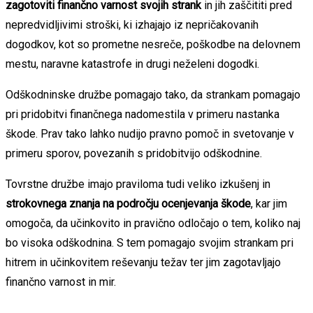
zagotoviti finančno varnost svojih strank
in jih zaščititi pred
nepredvidljivimi stroški, ki izhajajo iz nepričakovanih
dogodkov, kot so prometne nesreče, poškodbe na delovnem
mestu, naravne katastrofe in drugi neželeni dogodki.
Odškodninske družbe pomagajo tako, da strankam pomagajo
pri pridobitvi finančnega nadomestila v primeru nastanka
škode. Prav tako lahko nudijo pravno pomoč in svetovanje v
primeru sporov, povezanih s pridobitvijo odškodnine.
Tovrstne družbe imajo praviloma tudi veliko izkušenj in
strokovnega znanja na področju ocenjevanja škode
, kar jim
omogoča, da učinkovito in pravično odločajo o tem, koliko naj
bo visoka odškodnina. S tem pomagajo svojim strankam pri
hitrem in učinkovitem reševanju težav ter jim zagotavljajo
finančno varnost in mir.