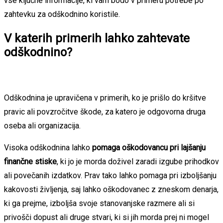
vse ključne informacije, ki vam bodo v primeru potrebe po
zahtevku za odškodnino koristile.
V katerih primerih lahko zahtevate
odškodnino?
Odškodnina je upravičena v primerih, ko je prišlo do kršitve
pravic ali povzročitve škode, za katero je odgovorna druga
oseba ali organizacija.
Visoka odškodnina lahko
pomaga oškodovancu pri lajšanju
finančne stiske
, ki jo je morda doživel zaradi izgube prihodkov
ali povečanih izdatkov. Prav tako lahko pomaga pri izboljšanju
kakovosti življenja, saj lahko oškodovanec z zneskom denarja,
ki ga prejme, izboljša svoje stanovanjske razmere ali si
privošči dopust ali druge stvari, ki si jih morda prej ni mogel