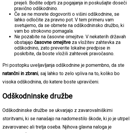
prejeli. Bodite odprti za pogajanja in poskušajte doseči
pravično odškodnino.
Če se ne morete dogovoriti o višini odškodnine, se
lahko odločite za pravno pot. V tem primeru vam
svetujemo, da se obrnete na odškodninsko družbo, ki
vam bo strokovno pomagala.
Ne pozabite na časovne omejitve. V nekaterih državah
obstajajo
časovne omejitve
za vložitev zahtevka za
odškodnino, zato preverite lokalne predpise in
poskrbite, da boste vložili zahtevek pravočasno.
Pri postopku uveljavljanja odškodnine je pomembno, da ste
natančni in zbrani
, saj lahko to zelo vpliva na to, koliko bo
visoka odškodnina, do katere boste upravičeni.
Odškodninske družbe
Odškodninske družbe se ukvarjajo z zavarovalniškimi
storitvami, ki se nanašajo na nadomestilo škode, ki jo je utrpel
zavarovanec ali tretja oseba. Njihova glavna naloga je