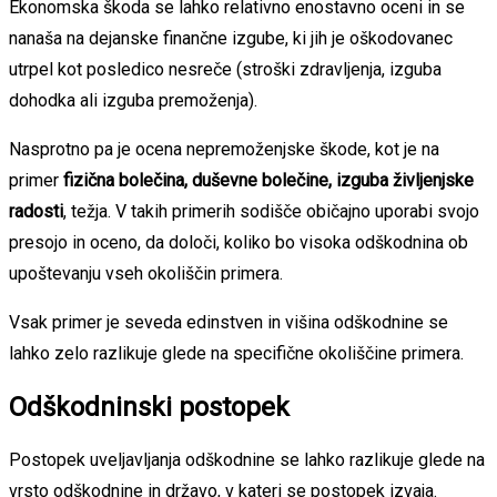
Ekonomska škoda se lahko relativno enostavno oceni in se
nanaša na dejanske finančne izgube, ki jih je oškodovanec
utrpel kot posledico nesreče (stroški zdravljenja, izguba
dohodka ali izguba premoženja).
Nasprotno pa je ocena nepremoženjske škode, kot je na
primer
fizična bolečina, duševne bolečine, izguba življenjske
radosti
, težja. V takih primerih sodišče običajno uporabi svojo
presojo in oceno, da določi, koliko bo visoka odškodnina ob
upoštevanju vseh okoliščin primera.
Vsak primer je seveda edinstven in višina odškodnine se
lahko zelo razlikuje glede na specifične okoliščine primera.
Odškodninski postopek
Postopek uveljavljanja odškodnine se lahko razlikuje glede na
vrsto odškodnine in državo, v kateri se postopek izvaja.